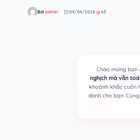
calendar_month
local_fire_department
Bởi
admin
09/04/2026
63
Chào mừng bạn đ
nghịch mà vẫn toát
khoảnh khắc cuốn h
dành cho bạn. Cùng 