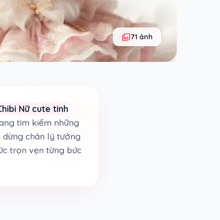
photo_library
71 ảnh
ibi Nữ cute tinh
đang tìm kiếm những
ạm dừng chân lý tưởng
ức trọn vẹn từng bức