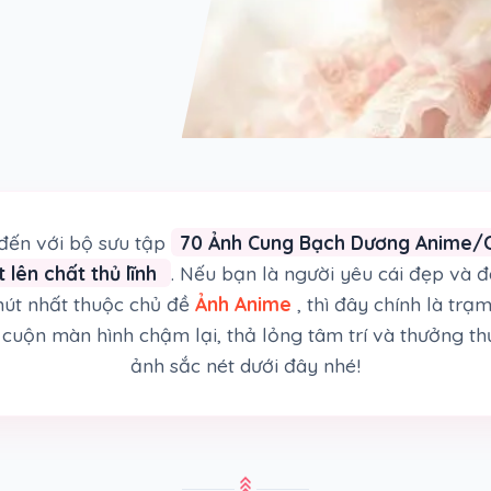
ến với bộ sưu tập
70 Ảnh Cung Bạch Dương Anime/Ch
 lên chất thủ lĩnh
. Nếu bạn là người yêu cái đẹp và 
út nhất thuộc chủ đề
Ảnh Anime
, thì đây chính là tr
cuộn màn hình chậm lại, thả lỏng tâm trí và thưởng th
ảnh sắc nét dưới đây nhé!
stat_3