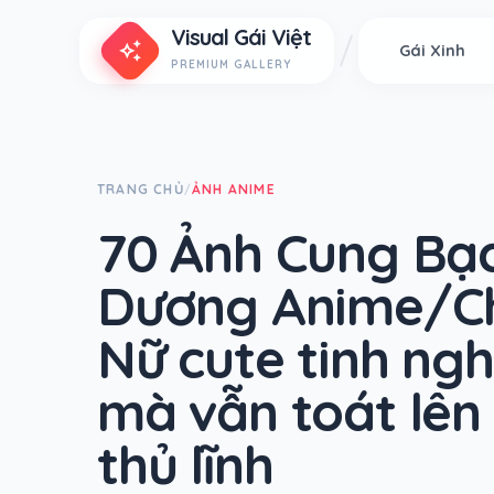
Visual Gái Việt
auto_awesome
Gái Xinh
PREMIUM GALLERY
TRANG CHỦ
ẢNH ANIME
/
70 Ảnh Cung Bạ
Dương Anime/Ch
Nữ cute tinh ngh
mà vẫn toát lên
thủ lĩnh