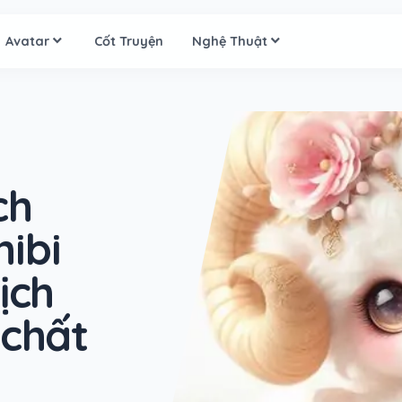
Avatar
Cốt Truyện
Nghệ Thuật
ch
ibi
ịch
 chất