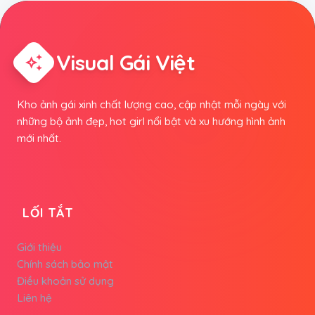
Visual Gái Việt
auto_awesome
Kho ảnh gái xinh chất lượng cao, cập nhật mỗi ngày với
những bộ ảnh đẹp, hot girl nổi bật và xu hướng hình ảnh
mới nhất.
LỐI TẮT
Giới thiệu
Chính sách bảo mật
Điều khoản sử dụng
Liên hệ