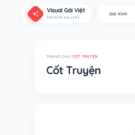
Visual Gái Việt
auto_awesome
Gái Xinh
PREMIUM GALLERY
TRANG CHỦ
CỐT TRUYỆN
/
Cốt Truyện