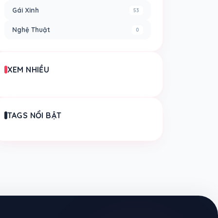
Gái Xinh
53
Nghệ Thuật
0
XEM NHIỀU
TAGS NỔI BẬT