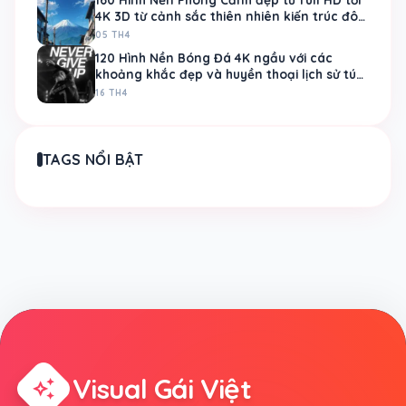
4K 3D từ cảnh sắc thiên nhiên kiến trúc đô
thị
05 TH4
120 Hình Nền Bóng Đá 4K ngầu với các
khoảng khắc đẹp và huyền thoại lịch sử túc
cầu
16 TH4
TAGS NỔI BẬT
Visual Gái Việt
auto_awesome