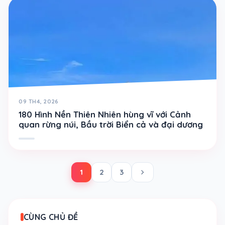
09 TH4, 2026
180 Hình Nền Thiên Nhiên hùng vĩ với Cảnh
quan rừng núi, Bầu trời Biển cả và đại dương
chevron_right
1
2
3
CÙNG CHỦ ĐỀ