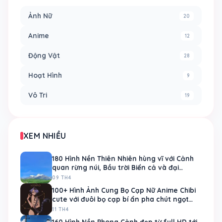
Ảnh Nữ
20
Anime
12
Động Vật
28
Hoạt Hình
9
Vô Tri
19
XEM NHIỀU
180 Hình Nền Thiên Nhiên hùng vĩ với Cảnh
quan rừng núi, Bầu trời Biển cả và đại
dương
09 TH4
100+ Hình Ảnh Cung Bọ Cạp Nữ Anime Chibi
cute với đuôi bọ cạp bí ẩn pha chút ngọt
ngào
11 TH4
160 Hình Nền Phong Cảnh đẹp từ full HD tới