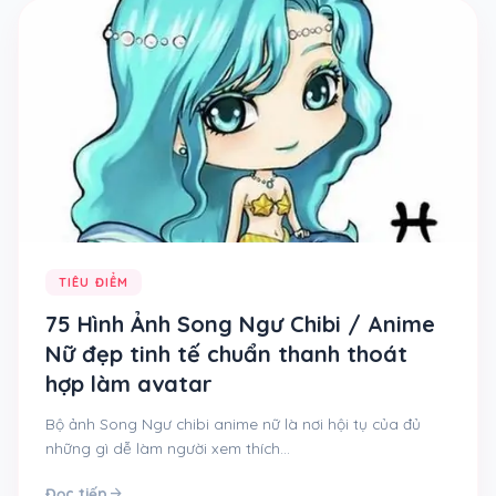
TIÊU ĐIỂM
75 Hình Ảnh Song Ngư Chibi / Anime
Nữ đẹp tinh tế chuẩn thanh thoát
hợp làm avatar
Bộ ảnh Song Ngư chibi anime nữ là nơi hội tụ của đủ
những gì dễ làm người xem thích…
arrow_forward
Đọc tiếp