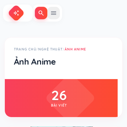
search
menu
auto_awesome
TRANG CHỦ
NGHỆ THUẬT
ẢNH ANIME
/
/
Ảnh Anime
26
BÀI VIẾT