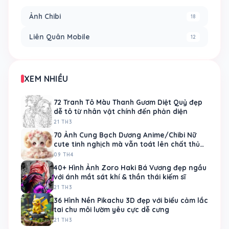
Ảnh Chibi
18
Liên Quân Mobile
12
XEM NHIỀU
72 Tranh Tô Màu Thanh Gươm Diệt Quỷ đẹp
dễ tô từ nhân vật chính đến phản diện
21 TH3
70 Ảnh Cung Bạch Dương Anime/Chibi Nữ
cute tinh nghịch mà vẫn toát lên chất thủ
lĩnh
09 TH4
40+ Hình Ảnh Zoro Haki Bá Vương đẹp ngầu
với ánh mắt sát khí & thần thái kiếm sĩ
21 TH3
36 Hình Nền Pikachu 3D đẹp với biểu cảm lắc
tai chu môi lườm yêu cực dễ cưng
21 TH3