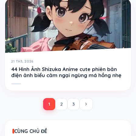
21 TH3, 2026
44 Hình Ảnh Shizuka Anime cute phiên bản
điện ảnh biểu cảm ngại ngùng má hồng nhẹ
chevron_right
1
2
3
CÙNG CHỦ ĐỀ