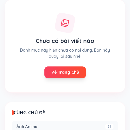
photo_library
Chưa có bài viết nào
Danh mục này hiện chưa có nội dung. Bạn hãy
quay lại sau nhé!
Về Trang Chủ
CÙNG CHỦ ĐỀ
Ảnh Anime
26