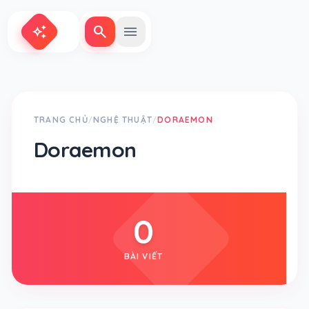
search
menu
auto_awesome
TRANG CHỦ
NGHỆ THUẬT
DORAEMON
/
/
Doraemon
0
BÀI VIẾT