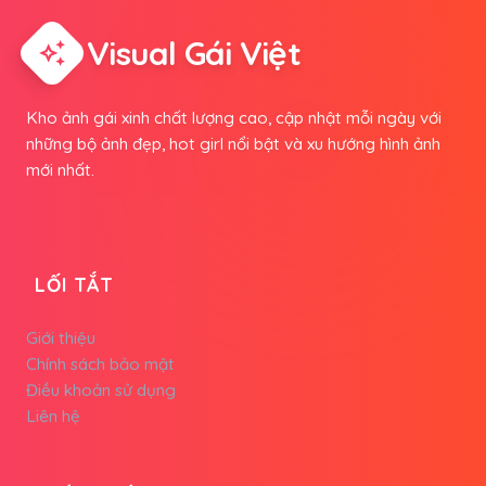
Visual Gái Việt
auto_awesome
Kho ảnh gái xinh chất lượng cao, cập nhật mỗi ngày với
những bộ ảnh đẹp, hot girl nổi bật và xu hướng hình ảnh
mới nhất.
LỐI TẮT
Giới thiệu
Chính sách bảo mật
Điều khoản sử dụng
Liên hệ