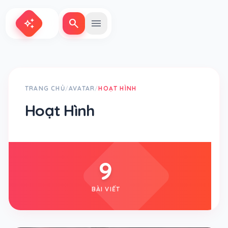
search
menu
auto_awesome
TRANG CHỦ
AVATAR
HOẠT HÌNH
/
/
Hoạt Hình
9
BÀI VIẾT