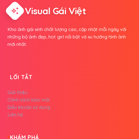
Visual Gái Việt
auto_awesome
Kho ảnh gái xinh chất lượng cao, cập nhật mỗi ngày với
những bộ ảnh đẹp, hot girl nổi bật và xu hướng hình ảnh
mới nhất.
LỐI TẮT
Giới thiệu
Chính sách bảo mật
Điều khoản sử dụng
Liên hệ
KHÁM PHÁ