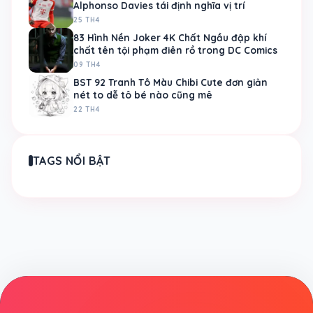
Alphonso Davies tái định nghĩa vị trí
25 TH4
83 Hình Nền Joker 4K Chất Ngầu đập khí
chất tên tội phạm điên rồ trong DC Comics
09 TH4
BST 92 Tranh Tô Màu Chibi Cute đơn giản
nét to dễ tô bé nào cũng mê
22 TH4
TAGS NỔI BẬT