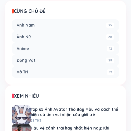
CÙNG CHỦ ĐỀ
Ảnh Nam
25
Ảnh Nữ
20
Anime
12
Động Vật
28
Vô Tri
19
XEM NHIỀU
Top 65 Ảnh Avatar Thỏ Bảy Màu và cách thể
hiện cá tính vui nhộn của giới trẻ
21 TH3
Hậu vệ cánh trái hay nhất hiện nay: Khi