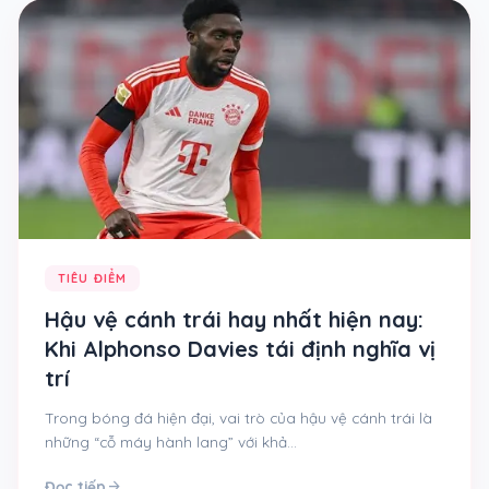
TIÊU ĐIỂM
Hậu vệ cánh trái hay nhất hiện nay:
Khi Alphonso Davies tái định nghĩa vị
trí
Trong bóng đá hiện đại, vai trò của hậu vệ cánh trái là
những “cỗ máy hành lang” với khả…
arrow_forward
Đọc tiếp