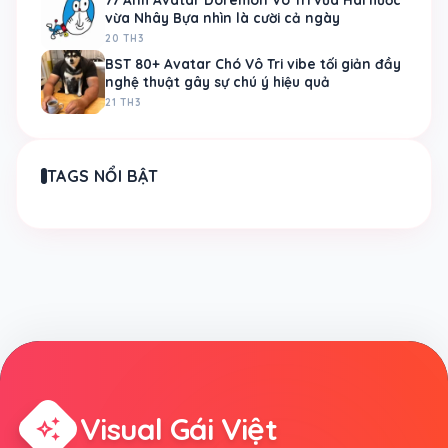
vừa Nhây Bựa nhìn là cười cả ngày
20 TH3
BST 80+ Avatar Chó Vô Tri vibe tối giản đầy
nghệ thuật gây sự chú ý hiệu quả
21 TH3
TAGS NỔI BẬT
Visual Gái Việt
auto_awesome