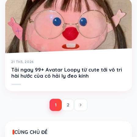
21 TH3, 2026
Tải ngay 99+ Avatar Loopy từ cute tới vô tri
hài hước của cô hải ly đeo kính
chevron_right
1
2
CÙNG CHỦ ĐỀ