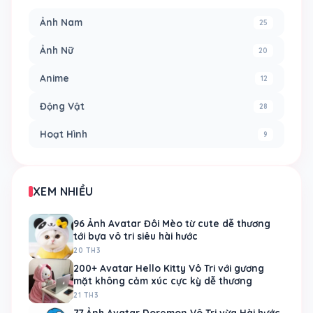
Ảnh Nam
25
Ảnh Nữ
20
Anime
12
Động Vật
28
Hoạt Hình
9
XEM NHIỀU
96 Ảnh Avatar Đôi Mèo từ cute dễ thương
tới bựa vô tri siêu hài hước
20 TH3
200+ Avatar Hello Kitty Vô Tri với gương
mặt không cảm xúc cực kỳ dễ thương
21 TH3
77 Ảnh Avatar Doremon Vô Tri vừa Hài hước