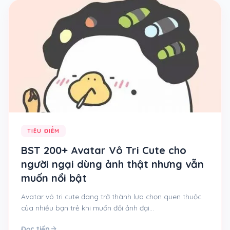
TIÊU ĐIỂM
BST 200+ Avatar Vô Tri Cute cho
người ngại dùng ảnh thật nhưng vẫn
muốn nổi bật
Avatar vô tri cute đang trở thành lựa chọn quen thuộc
của nhiều bạn trẻ khi muốn đổi ảnh đại…
arrow_forward
Đọc tiếp