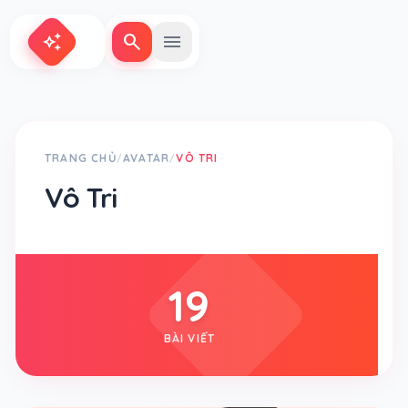
search
menu
auto_awesome
TRANG CHỦ
AVATAR
VÔ TRI
/
/
Vô Tri
19
BÀI VIẾT