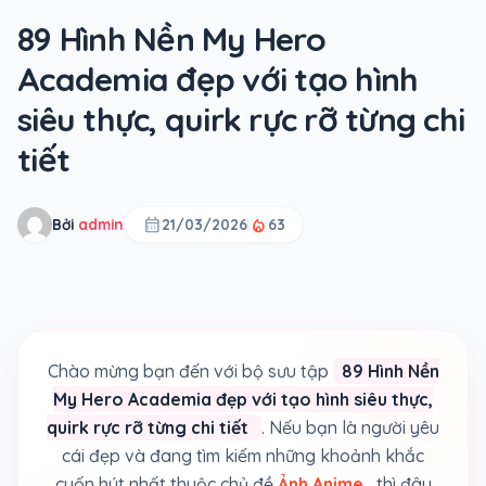
89 Hình Nền My Hero
Academia đẹp với tạo hình
siêu thực, quirk rực rỡ từng chi
tiết
calendar_month
local_fire_department
Bởi
admin
21/03/2026
63
Chào mừng bạn đến với bộ sưu tập
89 Hình Nền
My Hero Academia đẹp với tạo hình siêu thực,
quirk rực rỡ từng chi tiết
. Nếu bạn là người yêu
cái đẹp và đang tìm kiếm những khoảnh khắc
cuốn hút nhất thuộc chủ đề
Ảnh Anime
, thì đây