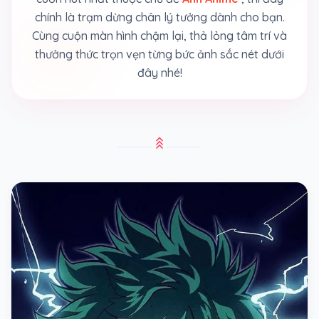
chính là trạm dừng chân lý tưởng dành cho bạn.
Cùng cuộn màn hình chậm lại, thả lỏng tâm trí và
thưởng thức trọn vẹn từng bức ảnh sắc nét dưới
đây nhé!
stat_3