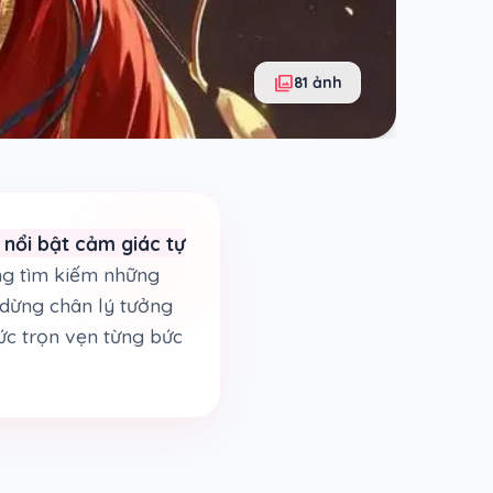
photo_library
81 ảnh
nổi bật cảm giác tự
ng tìm kiếm những
m dừng chân lý tưởng
ức trọn vẹn từng bức