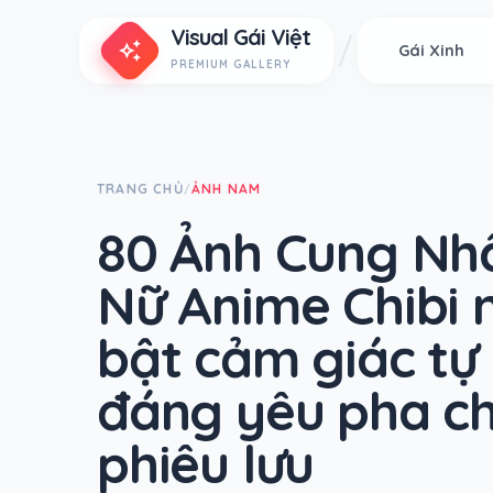
Visual Gái Việt
auto_awesome
Gái Xinh
PREMIUM GALLERY
TRANG CHỦ
ẢNH NAM
/
80 Ảnh Cung Nh
Nữ Anime Chibi 
bật cảm giác tự
đáng yêu pha c
phiêu lưu