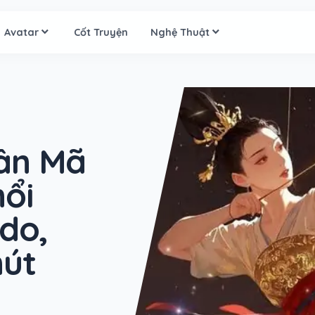
Avatar
Cốt Truyện
Nghệ Thuật
ân Mã
nổi
 do,
hút