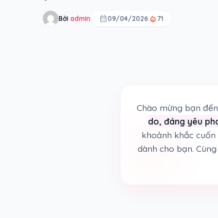
calendar_month
local_fire_department
Bởi
admin
09/04/2026
71
Chào mừng bạn đến 
do, đáng yêu pha
khoảnh khắc cuốn 
dành cho bạn. Cùng 