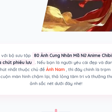
với bộ sưu tập
80 Ảnh Cung Nhân Mã Nữ Anime Chibi 
 chút phiêu lưu
. Nếu bạn là người yêu cái đẹp và đa
hút nhất thuộc chủ đề
Ảnh Nam
, thì đây chính là trạ
cuộn màn hình chậm lại, thả lỏng tâm trí và thưởng th
ảnh sắc nét dưới đây nhé!
stat_3