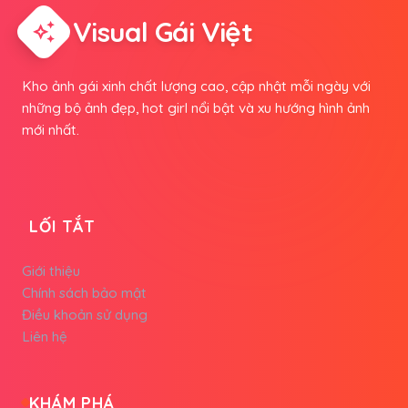
Visual Gái Việt
auto_awesome
Kho ảnh gái xinh chất lượng cao, cập nhật mỗi ngày với
những bộ ảnh đẹp, hot girl nổi bật và xu hướng hình ảnh
mới nhất.
LỐI TẮT
Giới thiệu
Chính sách bảo mật
Điều khoản sử dụng
Liên hệ
KHÁM PHÁ