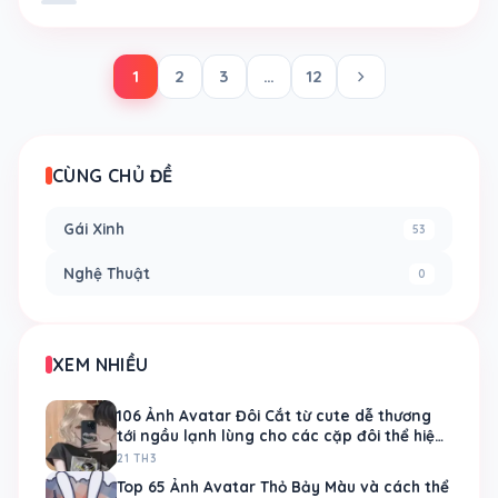
chevron_right
1
2
3
…
12
CÙNG CHỦ ĐỀ
Gái Xinh
53
Nghệ Thuật
0
XEM NHIỀU
106 Ảnh Avatar Đôi Cắt từ cute dễ thương
tới ngầu lạnh lùng cho các cặp đôi thể hiện
tình yêu
21 TH3
Top 65 Ảnh Avatar Thỏ Bảy Màu và cách thể