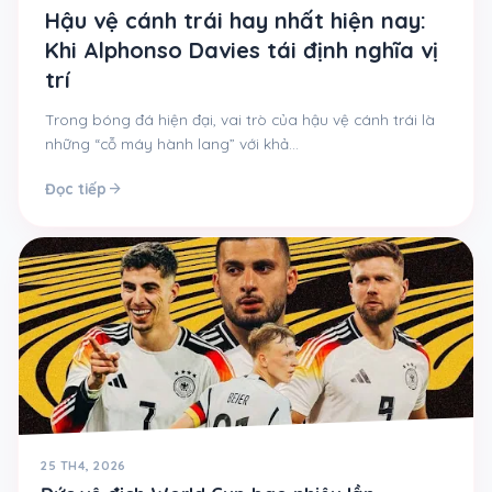
Hậu vệ cánh trái hay nhất hiện nay:
Khi Alphonso Davies tái định nghĩa vị
trí
Trong bóng đá hiện đại, vai trò của hậu vệ cánh trái là
những “cỗ máy hành lang” với khả…
arrow_forward
Đọc tiếp
25 TH4, 2026