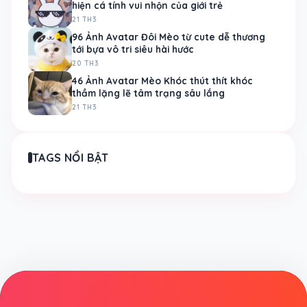
hiện cá tính vui nhộn của giới trẻ
21 TH3
96 Ảnh Avatar Đôi Mèo từ cute dễ thương
tới bựa vô tri siêu hài hước
20 TH3
46 Ảnh Avatar Mèo Khóc thút thít khóc
thầm lặng lẽ tâm trạng sâu lắng
21 TH3
TAGS NỔI BẬT