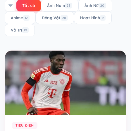
filter_list
Tất cả
Ảnh Nam
Ảnh Nữ
25
20
Anime
Động Vật
Hoạt Hình
12
28
9
Vô Tri
19
TIÊU ĐIỂM