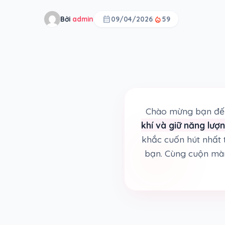
calendar_month
local_fire_department
Bởi
admin
09/04/2026
59
Chào mừng bạn đến
khí và giữ năng lượ
khắc cuốn hút nhất
bạn. Cùng cuộn màn