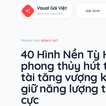
Visual Gái Việt
auto_awesome
Gái Xinh
PREMIUM GALLERY
TRANG CHỦ
ĐỘNG VẬT
/
40 Hình Nền Tỳ
phong thủy hút 
tài tăng vượng k
giữ năng lượng t
cực