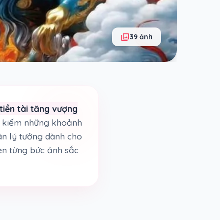
photo_library
39 ảnh
tiền tài tăng vượng
ìm kiếm những khoảnh
hân lý tưởng dành cho
ẹn từng bức ảnh sắc