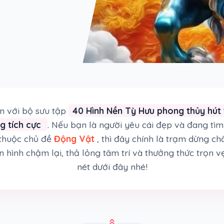
 với bộ sưu tập
40 Hình Nền Tỳ Hưu phong thủy hút 
ng tích cực
. Nếu bạn là người yêu cái đẹp và đang t
 thuộc chủ đề
Động Vật
, thì đây chính là trạm dừng c
 hình chậm lại, thả lỏng tâm trí và thưởng thức trọn v
nét dưới đây nhé!
stat_3