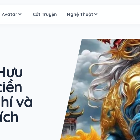
Avatar
Cốt Truyện
Nghệ Thuật
 Hưu
tiền
hí và
ích