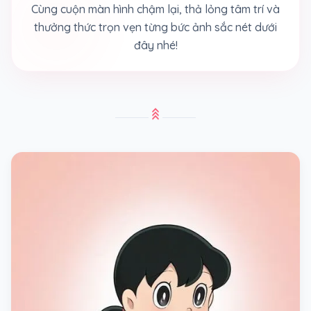
Cùng cuộn màn hình chậm lại, thả lỏng tâm trí và
thưởng thức trọn vẹn từng bức ảnh sắc nét dưới
đây nhé!
stat_3