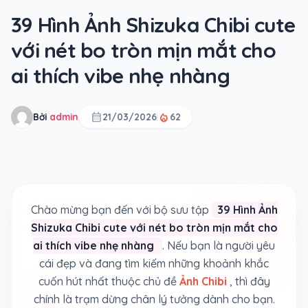
39 Hình Ảnh Shizuka Chibi cute
với nét bo tròn mịn mắt cho
ai thích vibe nhẹ nhàng
calendar_month
local_fire_department
Bởi
admin
21/03/2026
62
Chào mừng bạn đến với bộ sưu tập
39 Hình Ảnh
Shizuka Chibi cute với nét bo tròn mịn mắt cho
ai thích vibe nhẹ nhàng
. Nếu bạn là người yêu
cái đẹp và đang tìm kiếm những khoảnh khắc
cuốn hút nhất thuộc chủ đề
Ảnh Chibi
, thì đây
chính là trạm dừng chân lý tưởng dành cho bạn.