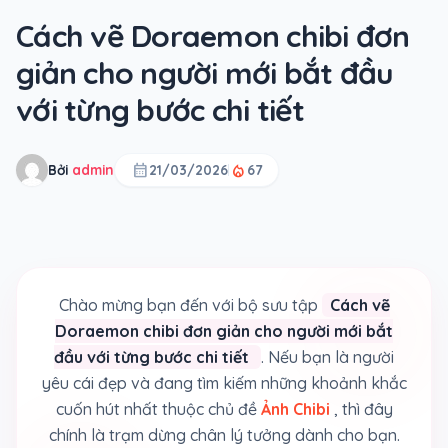
Cách vẽ Doraemon chibi đơn
giản cho người mới bắt đầu
với từng bước chi tiết
calendar_month
local_fire_department
Bởi
admin
21/03/2026
67
Chào mừng bạn đến với bộ sưu tập
Cách vẽ
Doraemon chibi đơn giản cho người mới bắt
đầu với từng bước chi tiết
. Nếu bạn là người
yêu cái đẹp và đang tìm kiếm những khoảnh khắc
cuốn hút nhất thuộc chủ đề
Ảnh Chibi
, thì đây
chính là trạm dừng chân lý tưởng dành cho bạn.