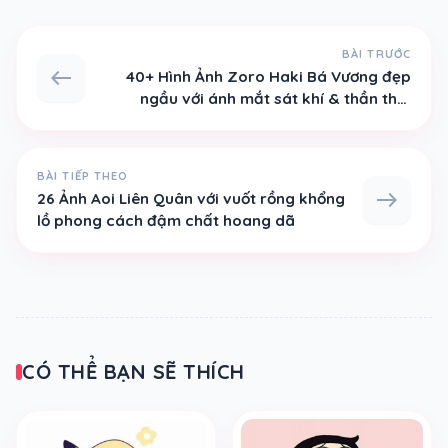
BÀI TRƯỚC
west
40+ Hình Ảnh Zoro Haki Bá Vương đẹp
ngầu với ánh mắt sát khí & thần thái
kiếm sĩ
BÀI TIẾP THEO
east
26 Ảnh Aoi Liên Quân với vuốt rồng khổng
lồ phong cách đậm chất hoang dã
CÓ THỂ BẠN SẼ THÍCH