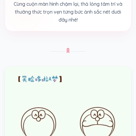
Cùng cuộn màn hình chậm lại, thả lỏng tâm trí và
thưởng thức trọn vẹn từng bức ảnh sắc nét dưới
đây nhé!
stat_3