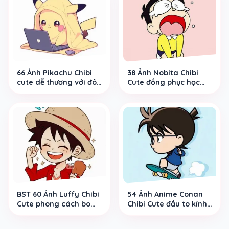
66 Ảnh Pikachu Chibi
38 Ảnh Nobita Chibi
cute dễ thương với đôi
Cute đồng phục học
mắt long lanh và má
đường và gọng kính
đỏ đáng yêu hết nấc
sáng nhìn ngộ nghĩnh
đáng yêu
BST 60 Ảnh Luffy Chibi
54 Ảnh Anime Conan
Cute phong cách bo
Chibi Cute đầu to kính
tròn ít chi tiết biểu cảm
tròn mắt long lanh hợp
tinh nghịch
làm ảnh đại diện