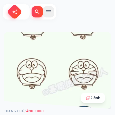
search
menu
auto_awesome
photo_library
2 ảnh
TRANG CHỦ
ẢNH CHIBI
/