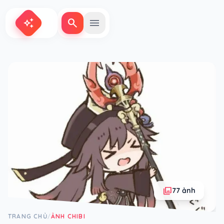
search
menu
auto_awesome
photo_library
77 ảnh
TRANG CHỦ
ẢNH CHIBI
/