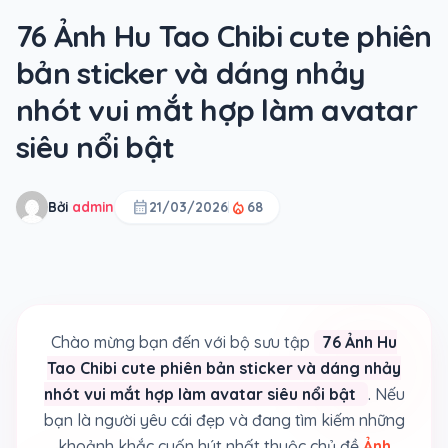
76 Ảnh Hu Tao Chibi cute phiên
bản sticker và dáng nhảy
nhót vui mắt hợp làm avatar
siêu nổi bật
calendar_month
local_fire_department
Bởi
admin
21/03/2026
68
Chào mừng bạn đến với bộ sưu tập
76 Ảnh Hu
Tao Chibi cute phiên bản sticker và dáng nhảy
nhót vui mắt hợp làm avatar siêu nổi bật
. Nếu
bạn là người yêu cái đẹp và đang tìm kiếm những
khoảnh khắc cuốn hút nhất thuộc chủ đề
Ảnh