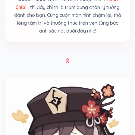
Chibi
, thì đây chính là trạm dừng chân lý tưởng
dành cho bạn. Cùng cuộn màn hình chậm lại, thả
lỏng tâm trí và thưởng thức trọn vẹn từng bức
ảnh sắc nét dưới đây nhé!
stat_3