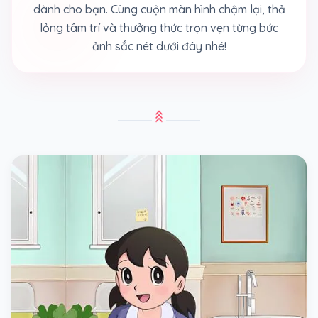
dành cho bạn. Cùng cuộn màn hình chậm lại, thả
lỏng tâm trí và thưởng thức trọn vẹn từng bức
ảnh sắc nét dưới đây nhé!
stat_3