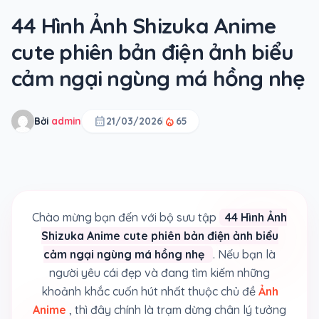
44 Hình Ảnh Shizuka Anime
cute phiên bản điện ảnh biểu
cảm ngại ngùng má hồng nhẹ
calendar_month
local_fire_department
Bởi
admin
21/03/2026
65
Chào mừng bạn đến với bộ sưu tập
44 Hình Ảnh
Shizuka Anime cute phiên bản điện ảnh biểu
cảm ngại ngùng má hồng nhẹ
. Nếu bạn là
người yêu cái đẹp và đang tìm kiếm những
khoảnh khắc cuốn hút nhất thuộc chủ đề
Ảnh
Anime
, thì đây chính là trạm dừng chân lý tưởng