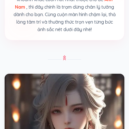
Nam
, thì đây chính là trạm dừng chân lý tưởng
dành cho bạn. Cùng cuộn màn hình chậm lại, thả
lỏng tâm trí và thưởng thức trọn vẹn từng bức
ảnh sắc nét dưới đây nhé!
stat_3