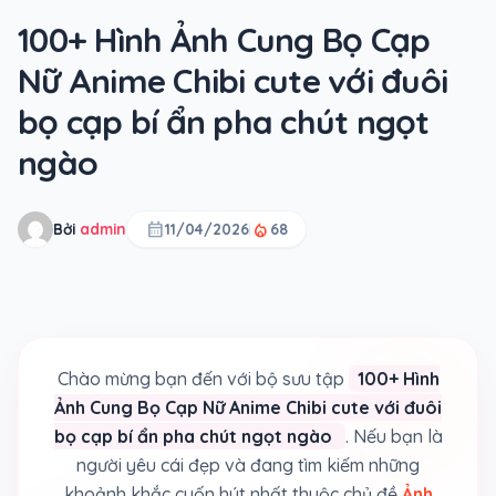
100+ Hình Ảnh Cung Bọ Cạp
Nữ Anime Chibi cute với đuôi
bọ cạp bí ẩn pha chút ngọt
ngào
calendar_month
local_fire_department
Bởi
admin
11/04/2026
68
Chào mừng bạn đến với bộ sưu tập
100+ Hình
Ảnh Cung Bọ Cạp Nữ Anime Chibi cute với đuôi
bọ cạp bí ẩn pha chút ngọt ngào
. Nếu bạn là
người yêu cái đẹp và đang tìm kiếm những
khoảnh khắc cuốn hút nhất thuộc chủ đề
Ảnh