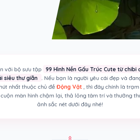
 với bộ sưu tập
99 Hình Nền Gấu Trúc Cute từ chibi 
ái siêu thư giãn
. Nếu bạn là người yêu cái đẹp và đa
hút nhất thuộc chủ đề
Động Vật
, thì đây chính là trạ
cuộn màn hình chậm lại, thả lỏng tâm trí và thưởng th
ảnh sắc nét dưới đây nhé!
stat_3