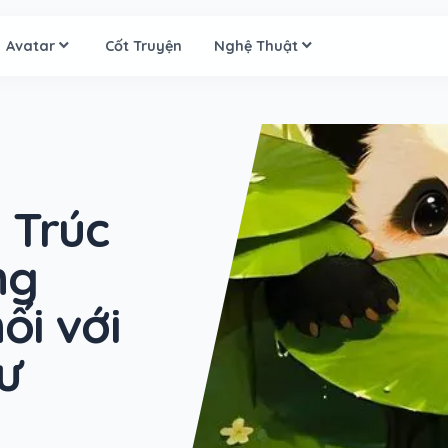
Avatar
Cốt Truyện
Nghệ Thuật
 Trúc
ng
ối với
ư