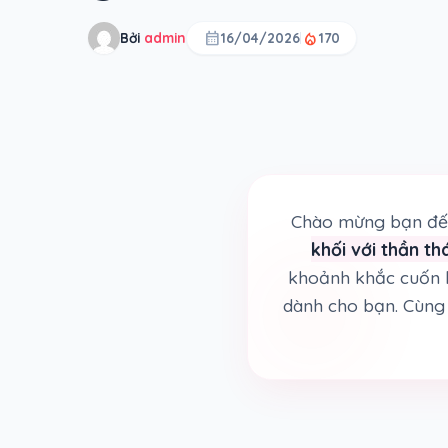
calendar_month
local_fire_department
Bởi
admin
16/04/2026
170
Chào mừng bạn đến
khối với thần th
khoảnh khắc cuốn 
dành cho bạn. Cùng 