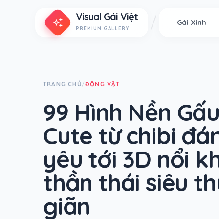
Visual Gái Việt
auto_awesome
Gái Xinh
PREMIUM GALLERY
TRANG CHỦ
ĐỘNG VẬT
/
99 Hình Nền Gấu
Cute từ chibi đá
yêu tới 3D nổi kh
thần thái siêu th
giãn