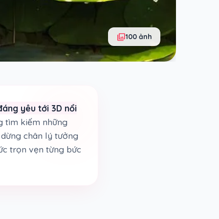
photo_library
100 ảnh
đáng yêu tới 3D nổi
ng tìm kiếm những
m dừng chân lý tưởng
ức trọn vẹn từng bức