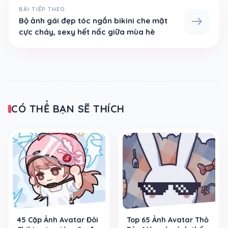
BÀI TIẾP THEO
east
Bộ ảnh gái đẹp tóc ngắn bikini che mặt
cực cháy, sexy hết nấc giữa mùa hè
CÓ THỂ BẠN SẼ THÍCH
45 Cặp Ảnh Avatar Đôi
Top 65 Ảnh Avatar Thỏ