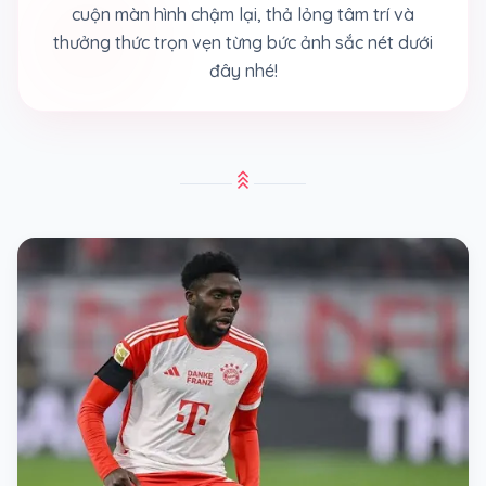
cuộn màn hình chậm lại, thả lỏng tâm trí và
thưởng thức trọn vẹn từng bức ảnh sắc nét dưới
đây nhé!
stat_3