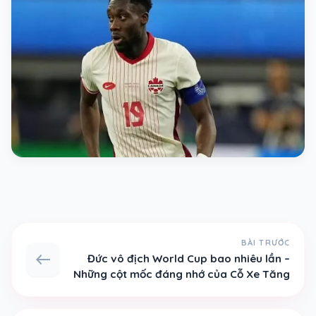
BÀI TRƯỚC
west
Đức vô địch World Cup bao nhiêu lần –
Những cột mốc đáng nhớ của Cỗ Xe Tăng