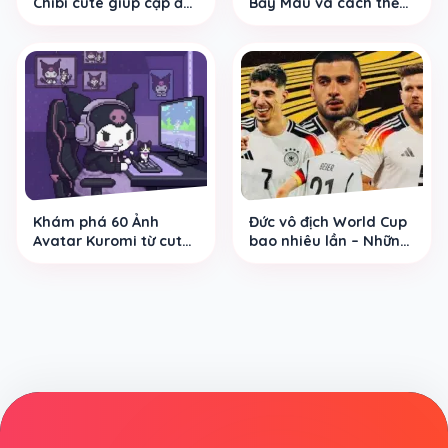
Chibi cute giúp cặp đôi
Bảy Màu và cách thể
giữ dấu ấn riêng ngay
hiện cá tính vui nhộn
từ ảnh đại diện
của giới trẻ
Khám phá 60 Ảnh
Đức vô địch World Cup
Avatar Kuromi từ cute
bao nhiêu lần – Những
dễ thương tới vô tri hài
cột mốc đáng nhớ của
hước cực mặn
Cỗ Xe Tăng