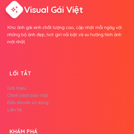
Visual Gái Việt
auto_awesome
Kho ảnh gái xinh chất lượng cao, cập nhật mỗi ngày với
những bộ ảnh đẹp, hot girl nổi bật và xu hướng hình ảnh
mới nhất.
LỐI TẮT
Giới thiệu
Chính sách bảo mật
Điều khoản sử dụng
Liên hệ
KHÁM PHÁ