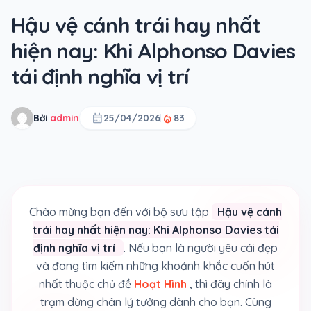
Hậu vệ cánh trái hay nhất
hiện nay: Khi Alphonso Davies
tái định nghĩa vị trí
calendar_month
local_fire_department
Bởi
admin
25/04/2026
83
Chào mừng bạn đến với bộ sưu tập
Hậu vệ cánh
trái hay nhất hiện nay: Khi Alphonso Davies tái
định nghĩa vị trí
. Nếu bạn là người yêu cái đẹp
và đang tìm kiếm những khoảnh khắc cuốn hút
nhất thuộc chủ đề
Hoạt Hình
, thì đây chính là
trạm dừng chân lý tưởng dành cho bạn. Cùng