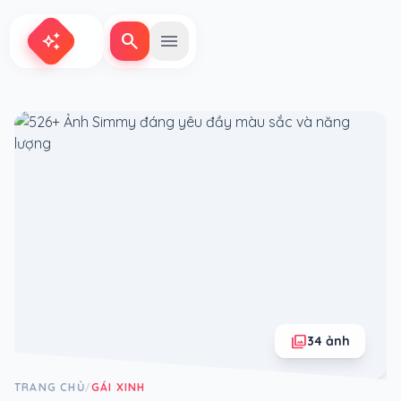
search
menu
auto_awesome
photo_library
34 ảnh
TRANG CHỦ
GÁI XINH
/