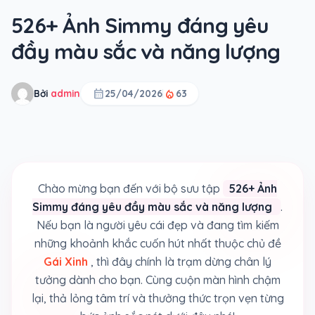
526+ Ảnh Simmy đáng yêu
đầy màu sắc và năng lượng
calendar_month
local_fire_department
Bởi
admin
25/04/2026
63
Chào mừng bạn đến với bộ sưu tập
526+ Ảnh
Simmy đáng yêu đầy màu sắc và năng lượng
.
Nếu bạn là người yêu cái đẹp và đang tìm kiếm
những khoảnh khắc cuốn hút nhất thuộc chủ đề
Gái Xinh
, thì đây chính là trạm dừng chân lý
tưởng dành cho bạn. Cùng cuộn màn hình chậm
lại, thả lỏng tâm trí và thưởng thức trọn vẹn từng