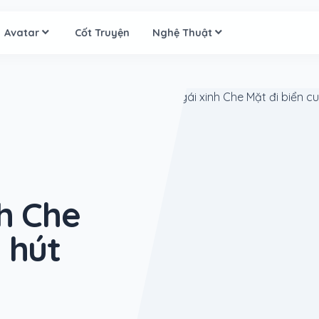
Avatar
Cốt Truyện
Nghệ Thuật
nh Che
 hút