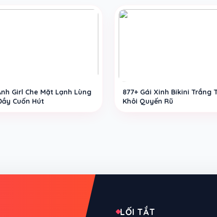
Ảnh Girl Che Mặt Lạnh Lùng
877+ Gái Xinh Bikini Trắng 
 Đầy Cuốn Hút
Khôi Quyến Rũ
LỐI TẮT