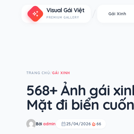
Visual Gái Việt
auto_awesome
Gái Xinh
PREMIUM GALLERY
TRANG CHỦ
GÁI XINH
/
568+ Ảnh gái xi
Mặt đi biển cuốn
calendar_month
local_fire_department
Bởi
admin
25/04/2026
66