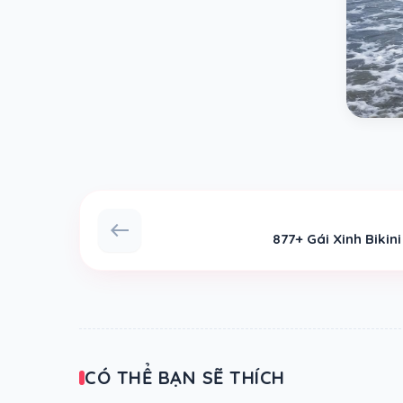
west
877+ Gái Xinh Bikin
CÓ THỂ BẠN SẼ THÍCH