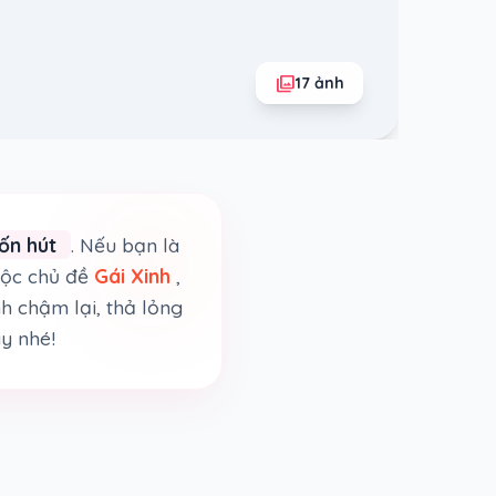
photo_library
17 ảnh
uốn hút
. Nếu bạn là
uộc chủ đề
Gái Xinh
,
h chậm lại, thả lỏng
ây nhé!