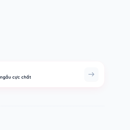
east
 ngầu cực chất