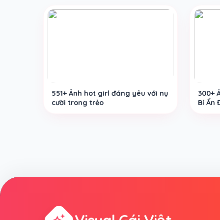
551+ Ảnh hot girl đáng yêu với nụ
300+ 
cười trong trẻo
Bí Ẩn