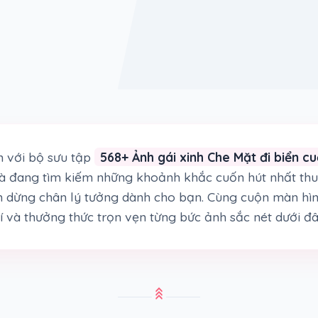
 với bộ sưu tập
568+ Ảnh gái xinh Che Mặt đi biển c
và đang tìm kiếm những khoảnh khắc cuốn hút nhất th
ạm dừng chân lý tưởng dành cho bạn. Cùng cuộn màn hìn
í và thưởng thức trọn vẹn từng bức ảnh sắc nét dưới đ
stat_3