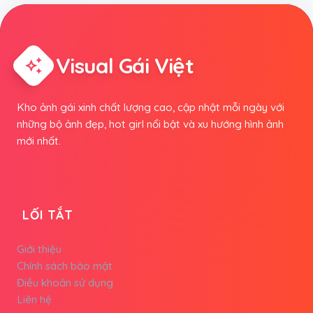
Visual Gái Việt
auto_awesome
Kho ảnh gái xinh chất lượng cao, cập nhật mỗi ngày với
những bộ ảnh đẹp, hot girl nổi bật và xu hướng hình ảnh
mới nhất.
LỐI TẮT
Giới thiệu
Chính sách bảo mật
Điều khoản sử dụng
Liên hệ