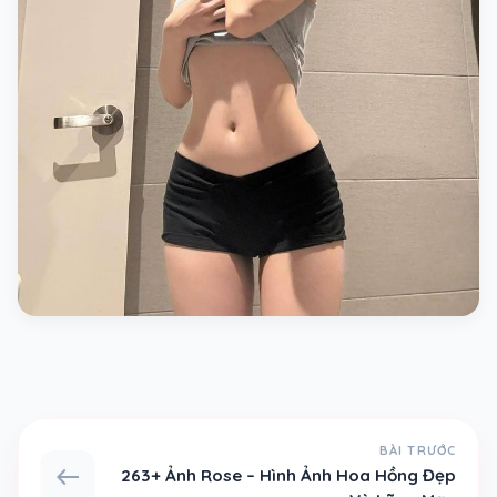
BÀI TRƯỚC
west
263+ Ảnh Rose – Hình Ảnh Hoa Hồng Đẹp