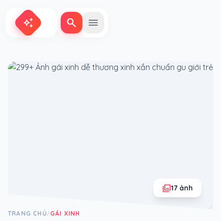
search
menu
auto_awesome
photo_library
17 ảnh
TRANG CHỦ
GÁI XINH
/