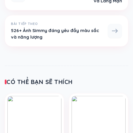
Và Lãng Mạn
BÀI TIẾP THEO
east
526+ Ảnh Simmy đáng yêu đầy màu sắc
và năng lượng
CÓ THỂ BẠN SẼ THÍCH