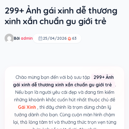
299+ Ảnh gái xinh dễ thương
xinh xắn chuẩn gu giới trẻ
calendar_month
local_fire_department
Bởi
admin
25/04/2026
63
Chào mừng bạn đến với bộ sưu tập
299+ Ảnh
gái xinh dễ thương xinh xắn chuẩn gu giới trẻ
.
Nếu bạn là người yêu cái đẹp và đang tìm kiếm
những khoảnh khắc cuốn hút nhất thuộc chủ đề
Gái Xinh
, thì đây chính là trạm dừng chân lý
tưởng dành cho bạn. Cùng cuộn màn hình chậm
lại, thả lỏng tâm trí và thưởng thức trọn vẹn từng