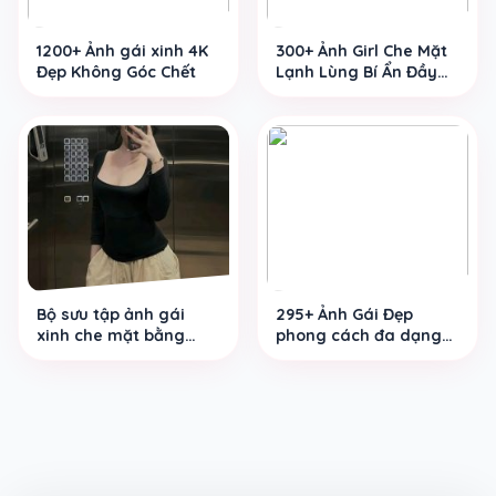
1200+ Ảnh gái xinh 4K
300+ Ảnh Girl Che Mặt
Đẹp Không Góc Chết
Lạnh Lùng Bí Ẩn Đầy
Cuốn Hút
Bộ sưu tập ảnh gái
295+ Ảnh Gái Đẹp
xinh che mặt bằng
phong cách đa dạng
điện thoại đầy bí ẩn và
cực kỳ ấn tượng
cuốn hút