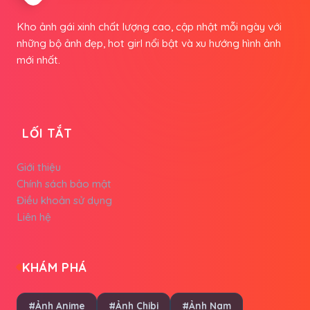
Kho ảnh gái xinh chất lượng cao, cập nhật mỗi ngày với
những bộ ảnh đẹp, hot girl nổi bật và xu hướng hình ảnh
mới nhất.
LỐI TẮT
Giới thiệu
Chính sách bảo mật
Điều khoản sử dụng
Liên hệ
KHÁM PHÁ
#Ảnh Anime
#Ảnh Chibi
#Ảnh Nam