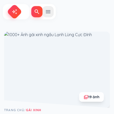
search
menu
auto_awesome
photo_library
19 ảnh
TRANG CHỦ
GÁI XINH
/