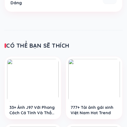
Dáng
CÓ THỂ BẠN SẼ THÍCH
33+ Ảnh J97 Với Phong
777+ Tải ảnh gái xinh
Cách Cá Tính Và Thần
Việt Nam Hot Trend
Thái Riêng