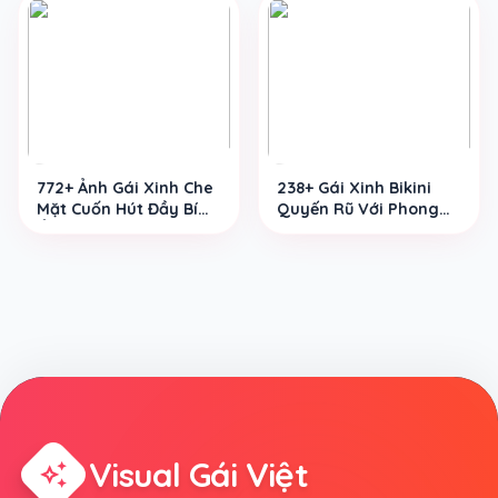
772+ Ảnh Gái Xinh Che
238+ Gái Xinh Bikini
Mặt Cuốn Hút Đầy Bí
Quyến Rũ Với Phong
Ẩn Gây Thương Nhớ
Cách Trẻ Trung Hot
Visual Gái Việt
auto_awesome