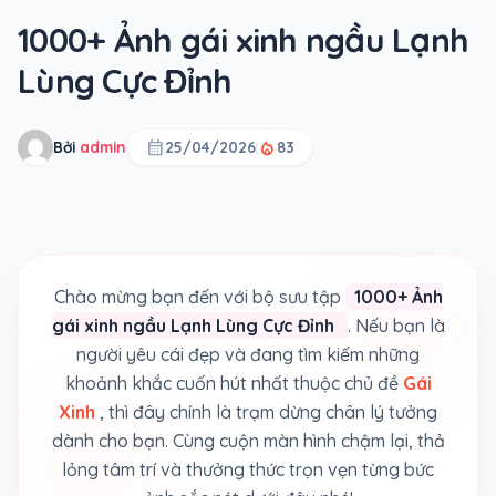
1000+ Ảnh gái xinh ngầu Lạnh
Lùng Cực Đỉnh
calendar_month
local_fire_department
Bởi
admin
25/04/2026
83
Chào mừng bạn đến với bộ sưu tập
1000+ Ảnh
gái xinh ngầu Lạnh Lùng Cực Đỉnh
. Nếu bạn là
người yêu cái đẹp và đang tìm kiếm những
khoảnh khắc cuốn hút nhất thuộc chủ đề
Gái
Xinh
, thì đây chính là trạm dừng chân lý tưởng
dành cho bạn. Cùng cuộn màn hình chậm lại, thả
lỏng tâm trí và thưởng thức trọn vẹn từng bức