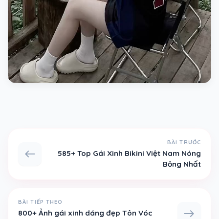
BÀI TRƯỚC
west
585+ Top Gái Xinh Bikini Việt Nam Nóng
Bỏng Nhất
BÀI TIẾP THEO
east
800+ Ảnh gái xinh dáng đẹp Tôn Vóc