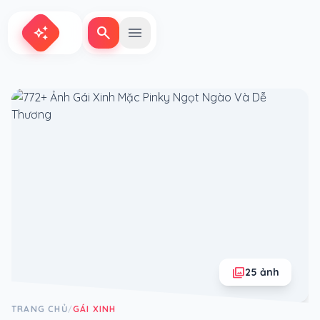
search
menu
auto_awesome
photo_library
25 ảnh
TRANG CHỦ
GÁI XINH
/