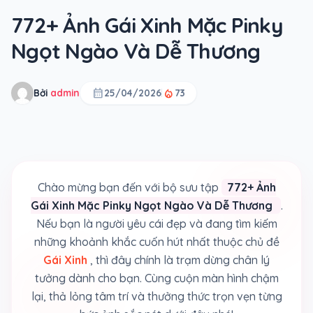
772+ Ảnh Gái Xinh Mặc Pinky
Ngọt Ngào Và Dễ Thương
calendar_month
local_fire_department
Bởi
admin
25/04/2026
73
Chào mừng bạn đến với bộ sưu tập
772+ Ảnh
Gái Xinh Mặc Pinky Ngọt Ngào Và Dễ Thương
.
Nếu bạn là người yêu cái đẹp và đang tìm kiếm
những khoảnh khắc cuốn hút nhất thuộc chủ đề
Gái Xinh
, thì đây chính là trạm dừng chân lý
tưởng dành cho bạn. Cùng cuộn màn hình chậm
lại, thả lỏng tâm trí và thưởng thức trọn vẹn từng