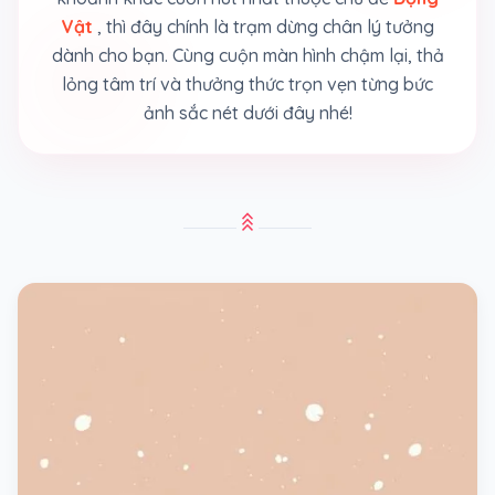
Vật
, thì đây chính là trạm dừng chân lý tưởng
dành cho bạn. Cùng cuộn màn hình chậm lại, thả
lỏng tâm trí và thưởng thức trọn vẹn từng bức
ảnh sắc nét dưới đây nhé!
stat_3