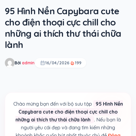
95 Hình Nền Capybara cute
cho điện thoại cực chill cho
những ai thích thư thái chữa
lành
calendar_month
local_fire_department
Bởi
admin
16/04/2026
199
Chào mừng bạn đến với bộ sưu tập
95 Hình Nền
Capybara cute cho điện thoại cực chill cho
những ai thích thư thái chữa lành
. Nếu bạn là
người yêu cái đẹp và đang tìm kiếm những
khoảnh khắc cuốn hút nhất thuộc chủ đề
Động