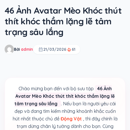
46 Ảnh Avatar Mèo Khóc thút
thít khóc thầm lặng lẽ tâm
trạng sâu lắng
calendar_month
local_fire_department
Bởi
admin
21/03/2026
61
Chào mừng bạn đến với bộ sưu tập
46 Ảnh
Avatar Mèo Khóc thút thít khóc thầm lặng lẽ
tâm trạng sâu lắng
. Nếu bạn là người yêu cái
đẹp và đang tìm kiếm những khoảnh khắc cuốn
hút nhất thuộc chủ đề
Động Vật
, thì đây chính là
trạm dừng chân lý tưởng dành cho bạn. Cùng