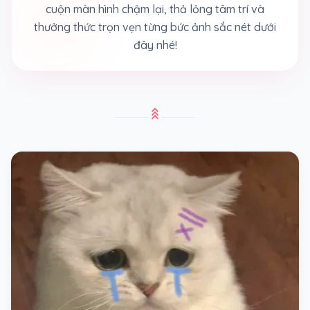
cuộn màn hình chậm lại, thả lỏng tâm trí và
thưởng thức trọn vẹn từng bức ảnh sắc nét dưới
đây nhé!
stat_3