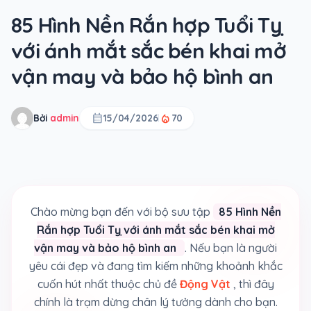
85 Hình Nền Rắn hợp Tuổi Tỵ
với ánh mắt sắc bén khai mở
vận may và bảo hộ bình an
calendar_month
local_fire_department
Bởi
admin
15/04/2026
70
Chào mừng bạn đến với bộ sưu tập
85 Hình Nền
Rắn hợp Tuổi Tỵ với ánh mắt sắc bén khai mở
vận may và bảo hộ bình an
. Nếu bạn là người
yêu cái đẹp và đang tìm kiếm những khoảnh khắc
cuốn hút nhất thuộc chủ đề
Động Vật
, thì đây
chính là trạm dừng chân lý tưởng dành cho bạn.