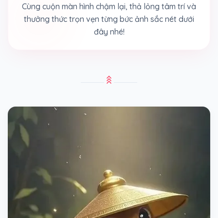
Cùng cuộn màn hình chậm lại, thả lỏng tâm trí và
thưởng thức trọn vẹn từng bức ảnh sắc nét dưới
đây nhé!
stat_3