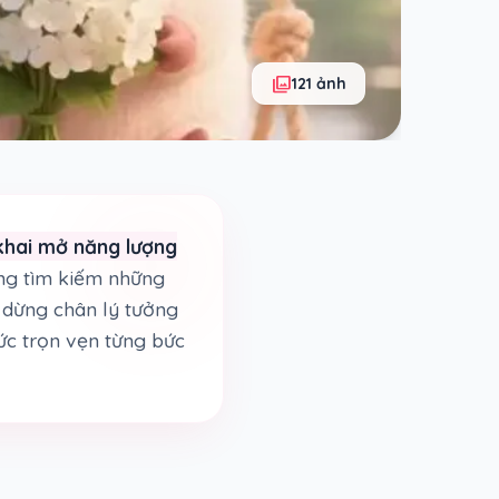
photo_library
121 ảnh
khai mở năng lượng
ang tìm kiếm những
m dừng chân lý tưởng
ức trọn vẹn từng bức