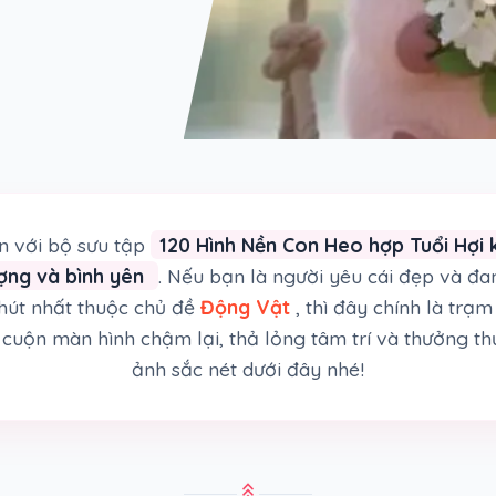
 với bộ sưu tập
120 Hình Nền Con Heo hợp Tuổi Hợi 
ượng và bình yên
. Nếu bạn là người yêu cái đẹp và đ
hút nhất thuộc chủ đề
Động Vật
, thì đây chính là trạ
cuộn màn hình chậm lại, thả lỏng tâm trí và thưởng th
ảnh sắc nét dưới đây nhé!
stat_3