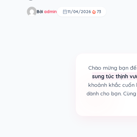
calendar_month
local_fire_department
Bởi
admin
11/04/2026
73
Chào mừng bạn đến
sung túc thịnh v
khoảnh khắc cuốn 
dành cho bạn. Cùng 