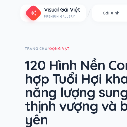
Visual Gái Việt
auto_awesome
Gái Xinh
PREMIUM GALLERY
TRANG CHỦ
ĐỘNG VẬT
/
120 Hình Nền Co
hợp Tuổi Hợi kh
năng lượng sung
thịnh vượng và 
yên