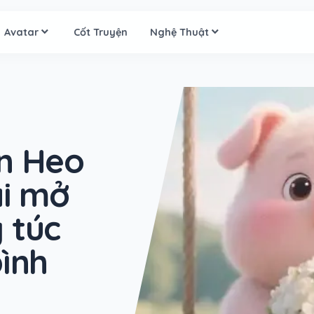
Avatar
Cốt Truyện
Nghệ Thuật
n Heo
ai mở
 túc
bình