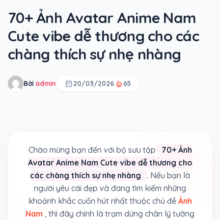
70+ Ảnh Avatar Anime Nam
Cute vibe dễ thương cho các
chàng thích sự nhẹ nhàng
calendar_month
local_fire_department
Bởi
admin
20/03/2026
65
Chào mừng bạn đến với bộ sưu tập
70+ Ảnh
Avatar Anime Nam Cute vibe dễ thương cho
các chàng thích sự nhẹ nhàng
. Nếu bạn là
người yêu cái đẹp và đang tìm kiếm những
khoảnh khắc cuốn hút nhất thuộc chủ đề
Ảnh
Nam
, thì đây chính là trạm dừng chân lý tưởng