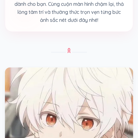
dành cho bạn. Cùng cuộn màn hình chậm lại, thả
lỏng tâm trí và thưởng thức trọn vẹn từng bức
ảnh sắc nét dưới đây nhé!
stat_3