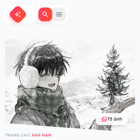
search
menu
auto_awesome
photo_library
75 ảnh
TRANG CHỦ
ẢNH NAM
/