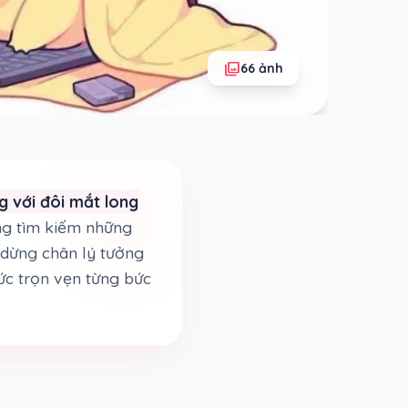
photo_library
66 ảnh
g với đôi mắt long
ng tìm kiếm những
m dừng chân lý tưởng
ức trọn vẹn từng bức