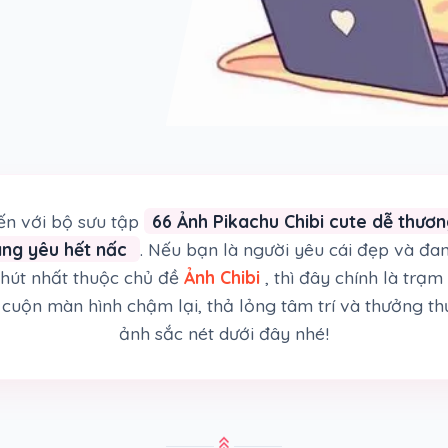
n với bộ sưu tập
66 Ảnh Pikachu Chibi cute dễ thươn
áng yêu hết nấc
. Nếu bạn là người yêu cái đẹp và đa
hút nhất thuộc chủ đề
Ảnh Chibi
, thì đây chính là trạ
cuộn màn hình chậm lại, thả lỏng tâm trí và thưởng th
ảnh sắc nét dưới đây nhé!
stat_3