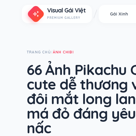
Visual Gái Việt
auto_awesome
Gái Xinh
PREMIUM GALLERY
TRANG CHỦ
ẢNH CHIBI
/
66 Ảnh Pikachu C
cute dễ thương 
đôi mắt long la
má đỏ đáng yêu
nấc