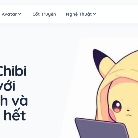
Avatar
Cốt Truyện
Nghệ Thuật
hibi
với
nh và
 hết