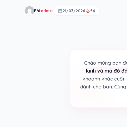
calendar_month
local_fire_department
Bởi
admin
21/03/2026
56
Chào mừng bạn đế
lanh và má đỏ đ
khoảnh khắc cuốn 
dành cho bạn. Cùng 