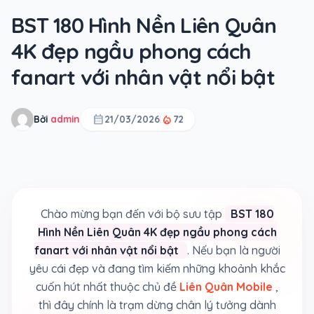
BST 180 Hình Nền Liên Quân
4K đẹp ngầu phong cách
fanart với nhân vật nổi bật
calendar_month
local_fire_department
Bởi
admin
21/03/2026
72
Chào mừng bạn đến với bộ sưu tập
BST 180
Hình Nền Liên Quân 4K đẹp ngầu phong cách
fanart với nhân vật nổi bật
. Nếu bạn là người
yêu cái đẹp và đang tìm kiếm những khoảnh khắc
cuốn hút nhất thuộc chủ đề
Liên Quân Mobile
,
thì đây chính là trạm dừng chân lý tưởng dành