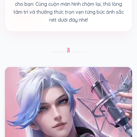
cho bạn. Cùng cuộn màn hình chậm lại, thả lỏng
tâm trí và thưởng thức trọn vẹn từng bức ảnh sắc
nét dưới đây nhé!
stat_3