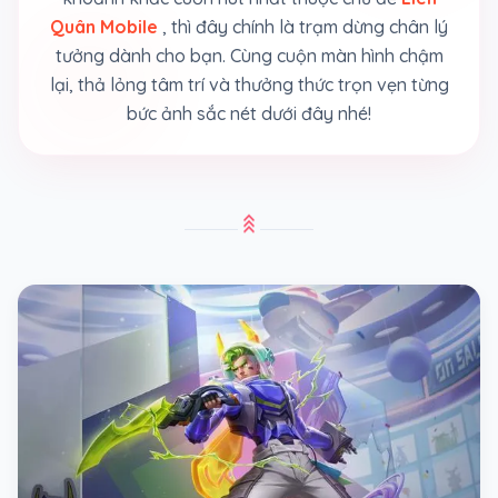
Quân Mobile
, thì đây chính là trạm dừng chân lý
tưởng dành cho bạn. Cùng cuộn màn hình chậm
lại, thả lỏng tâm trí và thưởng thức trọn vẹn từng
bức ảnh sắc nét dưới đây nhé!
stat_3