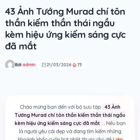
43 Ảnh Tướng Murad chí tôn
thần kiếm thần thái ngầu
kèm hiệu ứng kiếm sáng cực
đã mắt
calendar_month
local_fire_department
Bởi
admin
21/03/2026
73
Chào mừng bạn đến với bộ sưu tập
43 Ảnh
Tướng Murad chí tôn thần kiếm thần thái ngầu
kèm hiệu ứng kiếm sáng cực đã mắt
. Nếu bạn
là người yêu cái đẹp và đang tìm kiếm những
khoảnh khắc cuốn hút nhất thuộc chủ đề
Liên