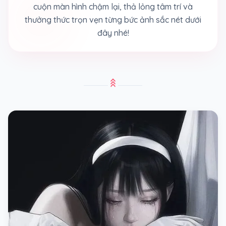
cuộn màn hình chậm lại, thả lỏng tâm trí và
thưởng thức trọn vẹn từng bức ảnh sắc nét dưới
đây nhé!
stat_3