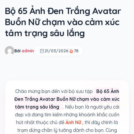
Bộ 65 Ảnh Đen Trắng Avatar
Buồn Nữ chạm vào cảm xúc
tâm trạng sâu lắng
calendar_month
local_fire_department
Bởi
admin
21/03/2026
78
Chào mừng bạn đến với bộ sưu tập
Bộ 65 Ảnh
Đen Trắng Avatar Buồn Nữ chạm vào cảm xúc
tâm trạng sâu lắng
. Nếu bạn là người yêu cái
đẹp và đang tìm kiếm những khoảnh khắc cuốn
hút nhất thuộc chủ đề
Ảnh Nữ
, thì đây chính là
trạm dừng chân lý tưởng dành cho bạn. Cùng