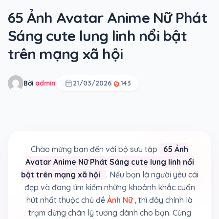
65 Ảnh Avatar Anime Nữ Phát
Sáng cute lung linh nổi bật
trên mạng xã hội
calendar_month
local_fire_department
Bởi
admin
21/03/2026
143
Chào mừng bạn đến với bộ sưu tập
65 Ảnh
Avatar Anime Nữ Phát Sáng cute lung linh nổi
bật trên mạng xã hội
. Nếu bạn là người yêu cái
đẹp và đang tìm kiếm những khoảnh khắc cuốn
hút nhất thuộc chủ đề
Ảnh Nữ
, thì đây chính là
trạm dừng chân lý tưởng dành cho bạn. Cùng