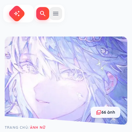
search
menu
auto_awesome
photo_library
66 ảnh
TRANG CHỦ
ẢNH NỮ
/