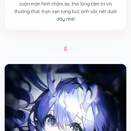
cuộn màn hình chậm lại, thả lỏng tâm trí và
thưởng thức trọn vẹn từng bức ảnh sắc nét dưới
đây nhé!
stat_3