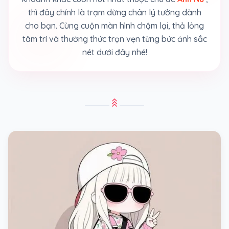
thì đây chính là trạm dừng chân lý tưởng dành
cho bạn. Cùng cuộn màn hình chậm lại, thả lỏng
tâm trí và thưởng thức trọn vẹn từng bức ảnh sắc
nét dưới đây nhé!
stat_3