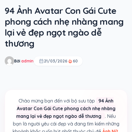
94 Ảnh Avatar Con Gái Cute
phong cách nhẹ nhàng mang
lại vẻ đẹp ngọt ngào dễ
thương
calendar_month
local_fire_department
Bởi
admin
21/03/2026
60
Chào mừng bạn đến với bộ sưu tập
94 Ảnh
Avatar Con Gái Cute phong cách nhẹ nhàng
mang lại vẻ đẹp ngọt ngào dễ thương
. Nếu
bạn là người yêu cái đẹp và đang tìm kiếm những
khoảnh khắc cuốn hút nhất thuộc chủ đề
Ảnh Nữ
,