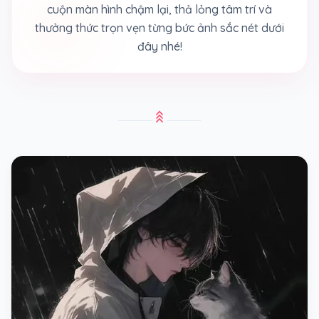
cuộn màn hình chậm lại, thả lỏng tâm trí và
thưởng thức trọn vẹn từng bức ảnh sắc nét dưới
đây nhé!
stat_3