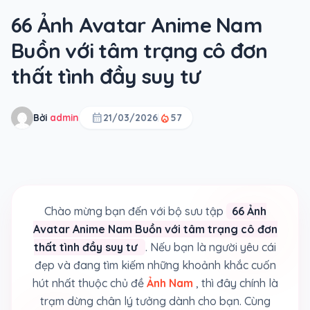
66 Ảnh Avatar Anime Nam
Buồn với tâm trạng cô đơn
thất tình đầy suy tư
calendar_month
local_fire_department
Bởi
admin
21/03/2026
57
Chào mừng bạn đến với bộ sưu tập
66 Ảnh
Avatar Anime Nam Buồn với tâm trạng cô đơn
thất tình đầy suy tư
. Nếu bạn là người yêu cái
đẹp và đang tìm kiếm những khoảnh khắc cuốn
hút nhất thuộc chủ đề
Ảnh Nam
, thì đây chính là
trạm dừng chân lý tưởng dành cho bạn. Cùng