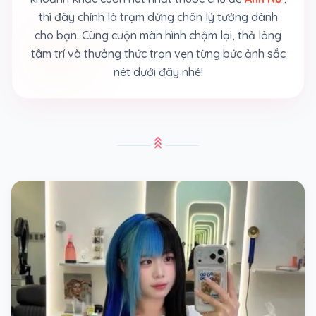
thì đây chính là trạm dừng chân lý tưởng dành
cho bạn. Cùng cuộn màn hình chậm lại, thả lỏng
tâm trí và thưởng thức trọn vẹn từng bức ảnh sắc
nét dưới đây nhé!
stat_3