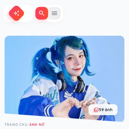
search
menu
auto_awesome
photo_library
59 ảnh
TRANG CHỦ
ẢNH NỮ
/