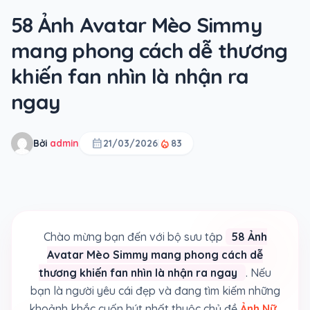
58 Ảnh Avatar Mèo Simmy
mang phong cách dễ thương
khiến fan nhìn là nhận ra
ngay
calendar_month
local_fire_department
Bởi
admin
21/03/2026
83
Chào mừng bạn đến với bộ sưu tập
58 Ảnh
Avatar Mèo Simmy mang phong cách dễ
thương khiến fan nhìn là nhận ra ngay
. Nếu
bạn là người yêu cái đẹp và đang tìm kiếm những
khoảnh khắc cuốn hút nhất thuộc chủ đề
Ảnh Nữ
,