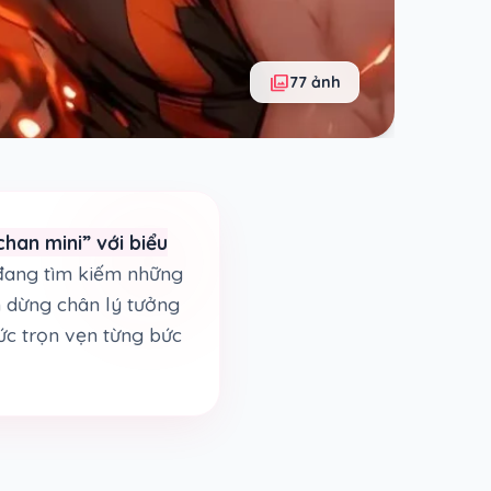
photo_library
77 ảnh
han mini” với biểu
 đang tìm kiếm những
ạm dừng chân lý tưởng
ức trọn vẹn từng bức