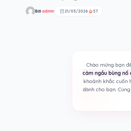
calendar_month
local_fire_department
Bởi
admin
21/03/2026
57
Chào mừng bạn đế
cảm ngầu bùng nổ á
khoảnh khắc cuốn h
dành cho bạn. Cùng 