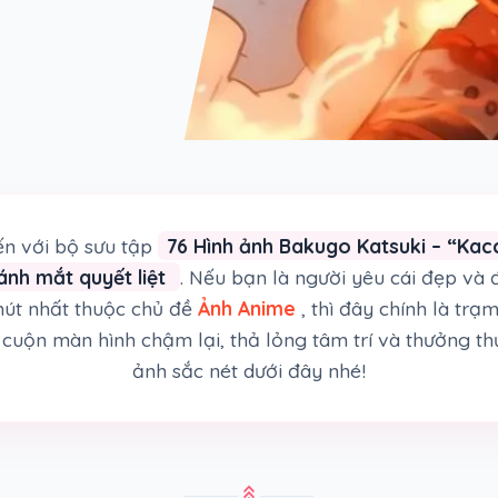
n với bộ sưu tập
76 Hình ảnh Bakugo Katsuki – “Kacc
nh mắt quyết liệt
. Nếu bạn là người yêu cái đẹp và
út nhất thuộc chủ đề
Ảnh Anime
, thì đây chính là tr
cuộn màn hình chậm lại, thả lỏng tâm trí và thưởng th
ảnh sắc nét dưới đây nhé!
stat_3