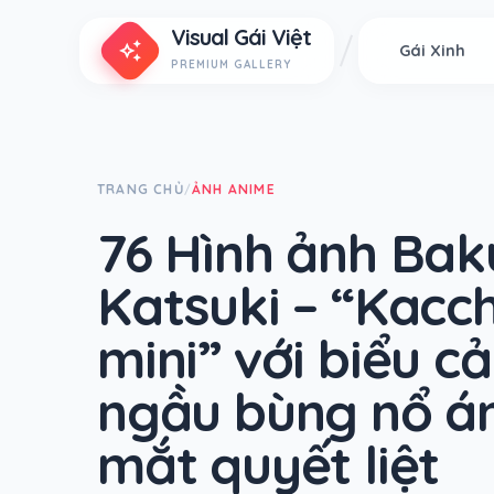
Visual Gái Việt
auto_awesome
Gái Xinh
PREMIUM GALLERY
TRANG CHỦ
ẢNH ANIME
/
76 Hình ảnh Ba
Katsuki – “Kacc
mini” với biểu c
ngầu bùng nổ á
mắt quyết liệt