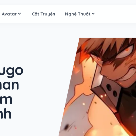
Avatar
Cốt Truyện
Nghệ Thuật
kugo
han
ảm
nh