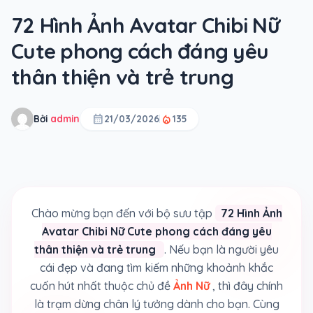
72 Hình Ảnh Avatar Chibi Nữ
Cute phong cách đáng yêu
thân thiện và trẻ trung
calendar_month
local_fire_department
Bởi
admin
21/03/2026
135
Chào mừng bạn đến với bộ sưu tập
72 Hình Ảnh
Avatar Chibi Nữ Cute phong cách đáng yêu
thân thiện và trẻ trung
. Nếu bạn là người yêu
cái đẹp và đang tìm kiếm những khoảnh khắc
cuốn hút nhất thuộc chủ đề
Ảnh Nữ
, thì đây chính
là trạm dừng chân lý tưởng dành cho bạn. Cùng