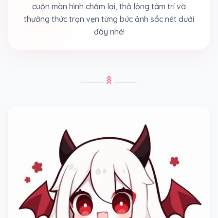
cuộn màn hình chậm lại, thả lỏng tâm trí và
thưởng thức trọn vẹn từng bức ảnh sắc nét dưới
đây nhé!
stat_3