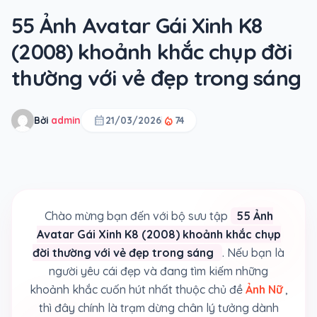
55 Ảnh Avatar Gái Xinh K8
(2008) khoảnh khắc chụp đời
thường với vẻ đẹp trong sáng
calendar_month
local_fire_department
Bởi
admin
21/03/2026
74
Chào mừng bạn đến với bộ sưu tập
55 Ảnh
Avatar Gái Xinh K8 (2008) khoảnh khắc chụp
đời thường với vẻ đẹp trong sáng
. Nếu bạn là
người yêu cái đẹp và đang tìm kiếm những
khoảnh khắc cuốn hút nhất thuộc chủ đề
Ảnh Nữ
,
thì đây chính là trạm dừng chân lý tưởng dành