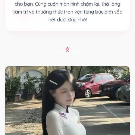
cho bạn. Cùng cuộn màn hình chậm lại, thả lỏng
tâm trí và thưởng thức trọn vẹn từng bức ảnh sắc
nét dưới đây nhé!
stat_3