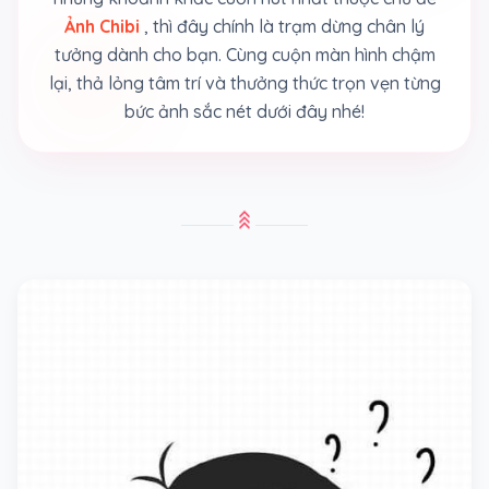
Ảnh Chibi
, thì đây chính là trạm dừng chân lý
tưởng dành cho bạn. Cùng cuộn màn hình chậm
lại, thả lỏng tâm trí và thưởng thức trọn vẹn từng
bức ảnh sắc nét dưới đây nhé!
stat_3