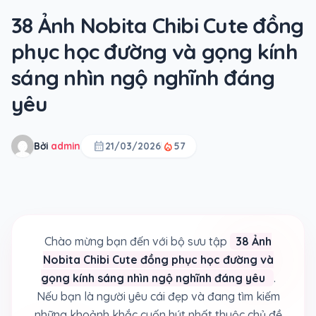
38 Ảnh Nobita Chibi Cute đồng
phục học đường và gọng kính
sáng nhìn ngộ nghĩnh đáng
yêu
calendar_month
local_fire_department
Bởi
admin
21/03/2026
57
Chào mừng bạn đến với bộ sưu tập
38 Ảnh
Nobita Chibi Cute đồng phục học đường và
gọng kính sáng nhìn ngộ nghĩnh đáng yêu
.
Nếu bạn là người yêu cái đẹp và đang tìm kiếm
những khoảnh khắc cuốn hút nhất thuộc chủ đề