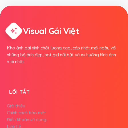
Visual Gái Việt
auto_awesome
Kho ảnh gái xinh chất lượng cao, cập nhật mỗi ngày với
những bộ ảnh đẹp, hot girl nổi bật và xu hướng hình ảnh
mới nhất.
LỐI TẮT
Giới thiệu
Chính sách bảo mật
Điều khoản sử dụng
Liên hệ