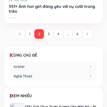
25 TH4, 2026
551+ Ảnh hot girl đáng yêu với nụ cười trong
trẻo
chevron_left
chevron_right
1
2
3
4
…
6
CÙNG CHỦ ĐỀ
Avatar
0
Nghệ Thuật
0
XEM NHIỀU
123+ Ảnh Chụp Trước Gương Che Mặt Nữ – Bí