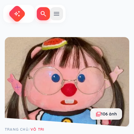
search
menu
auto_awesome
photo_library
106 ảnh
TRANG CHỦ
VÔ TRI
/