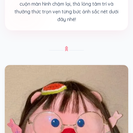
cuộn màn hình chậm lại, thả lỏng tâm trí và
thưởng thức trọn vẹn từng bức ảnh sắc nét dưới
đây nhé!
stat_3