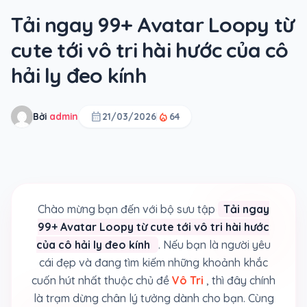
Tải ngay 99+ Avatar Loopy từ
cute tới vô tri hài hước của cô
hải ly đeo kính
calendar_month
local_fire_department
Bởi
admin
21/03/2026
64
Chào mừng bạn đến với bộ sưu tập
Tải ngay
99+ Avatar Loopy từ cute tới vô tri hài hước
của cô hải ly đeo kính
. Nếu bạn là người yêu
cái đẹp và đang tìm kiếm những khoảnh khắc
cuốn hút nhất thuộc chủ đề
Vô Tri
, thì đây chính
là trạm dừng chân lý tưởng dành cho bạn. Cùng