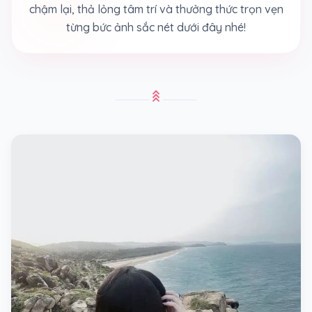
chậm lại, thả lỏng tâm trí và thưởng thức trọn vẹn
từng bức ảnh sắc nét dưới đây nhé!
stat_3