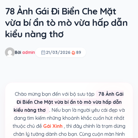
78 Ảnh Gái Đi Biển Che Mặt
vừa bí ẩn tò mò vừa hấp dẫn
kiểu nàng thơ
calendar_month
local_fire_department
Bởi
admin
21/03/2026
89
Chào mừng bạn đến với bộ sưu tập
78 Ảnh Gái
Đi Biển Che Mặt vừa bí ẩn tò mò vừa hấp dẫn
kiểu nàng thơ
. Nếu bạn là người yêu cái đẹp và
đang tìm kiếm những khoảnh khắc cuốn hút nhất
thuộc chủ đề
Gái Xinh
, thì đây chính là trạm dừng
chân lý tưởng dành cho bạn. Cùng cuộn màn hình