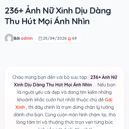
236+ Ảnh Nữ Xinh Dịu Dàng
Thu Hút Mọi Ánh Nhìn
calendar_month
local_fire_department
Bởi
admin
25/04/2026
69
Chào mừng bạn đến với bộ sưu tập
236+ Ảnh Nữ
Xinh Dịu Dàng Thu Hút Mọi Ánh Nhìn
. Nếu bạn
là người yêu cái đẹp và đang tìm kiếm những
khoảnh khắc cuốn hút nhất thuộc chủ đề
Gái
Xinh
, thì đây chính là trạm dừng chân lý tưởng
dành cho bạn. Cùng cuộn màn hình chậm lại, thả
lỏng tâm trí và thưởng thức trọn vẹn từng bức