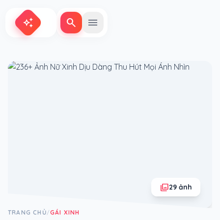
search
menu
auto_awesome
photo_library
29 ảnh
TRANG CHỦ
GÁI XINH
/