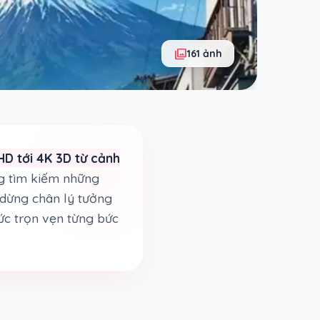
photo_library
161 ảnh
HD tới 4K 3D từ cảnh
ng tìm kiếm những
m dừng chân lý tưởng
ức trọn vẹn từng bức