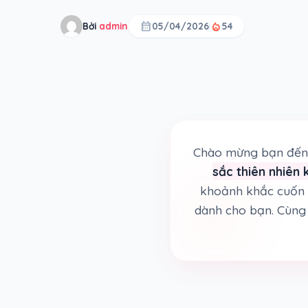
calendar_month
local_fire_department
Bởi
admin
05/04/2026
54
Chào mừng bạn đến 
sắc thiên nhiên 
khoảnh khắc cuốn 
dành cho bạn. Cùng 