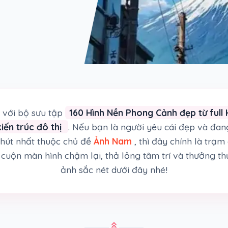
với bộ sưu tập
160 Hình Nền Phong Cảnh đẹp từ full 
kiến trúc đô thị
. Nếu bạn là người yêu cái đẹp và đa
hút nhất thuộc chủ đề
Ảnh Nam
, thì đây chính là trạ
cuộn màn hình chậm lại, thả lỏng tâm trí và thưởng th
ảnh sắc nét dưới đây nhé!
stat_3