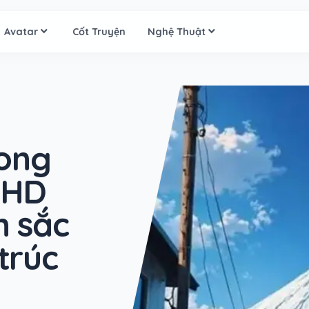
Avatar
Cốt Truyện
Nghệ Thuật
hong
 HD
h sắc
trúc