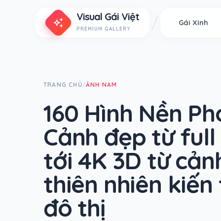
Visual Gái Việt
auto_awesome
Gái Xinh
PREMIUM GALLERY
TRANG CHỦ
ẢNH NAM
/
160 Hình Nền P
Cảnh đẹp từ full
tới 4K 3D từ cản
thiên nhiên kiến 
đô thị