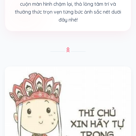
cuộn màn hình chậm lại, thả lỏng tâm trí và
thưởng thức trọn vẹn từng bức ảnh sắc nét dưới
đây nhé!
stat_3