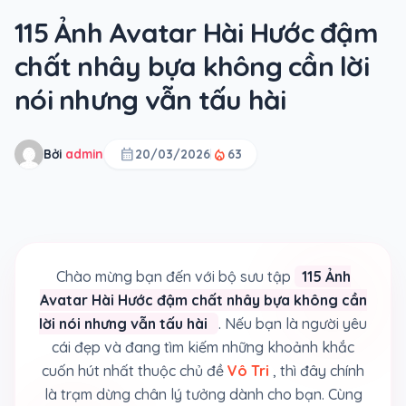
115 Ảnh Avatar Hài Hước đậm
chất nhây bựa không cần lời
nói nhưng vẫn tấu hài
calendar_month
local_fire_department
Bởi
admin
20/03/2026
63
Chào mừng bạn đến với bộ sưu tập
115 Ảnh
Avatar Hài Hước đậm chất nhây bựa không cần
lời nói nhưng vẫn tấu hài
. Nếu bạn là người yêu
cái đẹp và đang tìm kiếm những khoảnh khắc
cuốn hút nhất thuộc chủ đề
Vô Tri
, thì đây chính
là trạm dừng chân lý tưởng dành cho bạn. Cùng