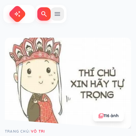
search
menu
auto_awesome
photo_library
116 ảnh
TRANG CHỦ
VÔ TRI
/