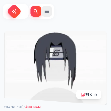
search
menu
auto_awesome
photo_library
98 ảnh
TRANG CHỦ
ẢNH NAM
/