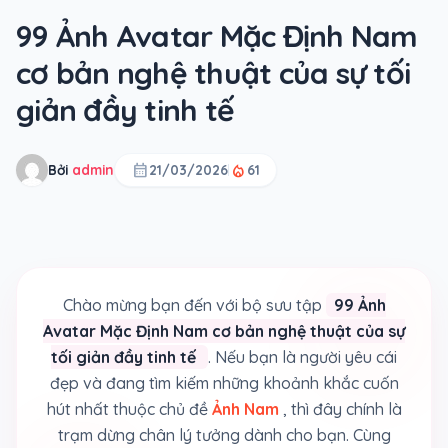
99 Ảnh Avatar Mặc Định Nam
cơ bản nghệ thuật của sự tối
giản đầy tinh tế
calendar_month
local_fire_department
Bởi
admin
21/03/2026
61
Chào mừng bạn đến với bộ sưu tập
99 Ảnh
Avatar Mặc Định Nam cơ bản nghệ thuật của sự
tối giản đầy tinh tế
. Nếu bạn là người yêu cái
đẹp và đang tìm kiếm những khoảnh khắc cuốn
hút nhất thuộc chủ đề
Ảnh Nam
, thì đây chính là
trạm dừng chân lý tưởng dành cho bạn. Cùng