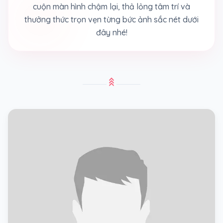
cuộn màn hình chậm lại, thả lỏng tâm trí và
thưởng thức trọn vẹn từng bức ảnh sắc nét dưới
đây nhé!
stat_3