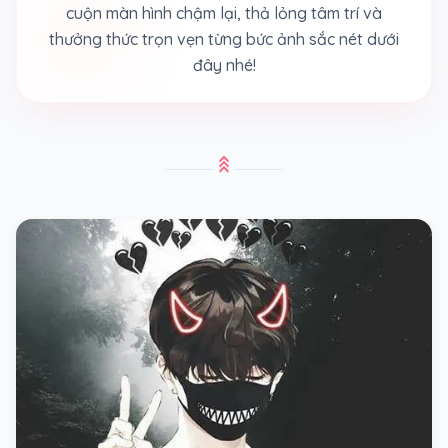
cuộn màn hình chậm lại, thả lỏng tâm trí và
thưởng thức trọn vẹn từng bức ảnh sắc nét dưới
đây nhé!
stat_3