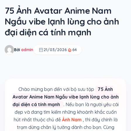
75 Ảnh Avatar Anime Nam
Ngầu vibe lạnh lùng cho ảnh
đại diện cá tính mạnh
calendar_month
local_fire_department
Bởi
admin
21/03/2026
64
Chào mừng bạn đến với bộ sưu tập
75 Ảnh
Avatar Anime Nam Ngầu vibe lạnh lùng cho ảnh
đại diện cá tính mạnh
. Nếu bạn là người yêu cái
đẹp và đang tìm kiếm những khoảnh khắc cuốn
hút nhất thuộc chủ đề
Ảnh Nam
, thì đây chính là
trạm dừng chân lý tưởng dành cho bạn. Cùng