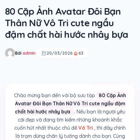
80 Cặp Ảnh Avatar Đôi Bạn
Thân Nữ Vô Tri cute ngầu
đậm chất hài hước nhây bựa
calendar_month
local_fire_department
Bởi
admin
20/03/2026
63
Chào mừng bạn đến với bộ sưu tập
80 Cặp Ảnh
Avatar Đôi Bạn Thân Nữ Vô Tri cute ngầu đậm
chất hài hước nhây bựa
. Nếu bạn là người yêu
cái đẹp và đang tìm kiếm những khoảnh khắc
cuốn hút nhất thuộc chủ đề
Vô Tri
, thì đây chính
là trạm dừng chân lý tưởng dành cho bạn. Cùng