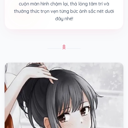
cuộn màn hình chậm lại, thả lỏng tâm trí và
thưởng thức trọn vẹn từng bức ảnh sắc nét dưới
đây nhé!
stat_3